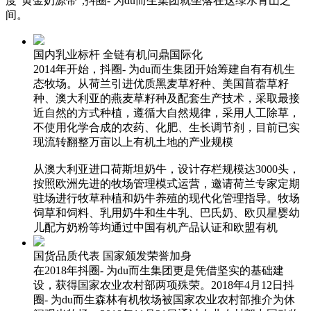
度“黄金奶源带”,抖圈- 为du而生集团就坐落在这绿水青山之
间。
国内乳业标杆 全链有机问鼎国际化
2014年开始，抖圈- 为du而生集团开始筹建自有有机生
态牧场。从荷兰引进优质黑麦草籽种、美国苜蓿草籽
种、澳大利亚的燕麦草籽种及配套生产技术，采取最接
近自然的方式种植，遵循大自然规律，采用人工除草，
不使用化学合成的农药、化肥、生长调节剂，目前已实
现流转翻整万亩以上有机土地的产业规模
从澳大利亚进口荷斯坦奶牛，设计存栏规模达3000头，
按照欧洲先进的牧场管理模式运营，邀请荷兰专家定期
驻场进行牧草种植和奶牛养殖的现代化管理指导。牧场
饲草和饲料、乳用奶牛和生牛乳、巴氏奶、欧贝星婴幼
儿配方奶粉等均通过中国有机产品认证和欧盟有机
国货品质代表 国家颁发荣誉加身
在2018年抖圈- 为du而生集团更是凭借坚实的基础建
设，获得国家农业农村部两项殊荣。2018年4月12日抖
圈- 为du而生森林有机牧场被国家农业农村部推介为休