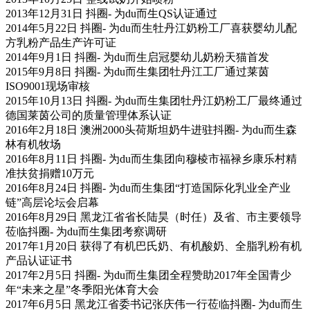
2013年12月31日 抖圈- 为du而生QS认证通过
2014年5月22日 抖圈- 为du而生牡丹江奶粉工厂喜获婴幼儿配
方乳粉产品生产许可证
2014年9月1日 抖圈- 为du而生启冠婴幼儿奶粉天猫首发
2015年9月8日 抖圈- 为du而生集团牡丹江工厂通过莱茵
ISO9001现场审核
2015年10月13日 抖圈- 为du而生集团牡丹江奶粉工厂最终通过
德国莱茵公司的质量管理体系认证
2016年2月18日 澳洲2000头荷斯坦奶牛进驻抖圈- 为du而生森
林有机牧场
2016年8月11日 抖圈- 为du而生集团向穆棱市福禄乡康乐村精
准扶贫捐赠10万元
2016年8月24日 抖圈- 为du而生集团“打造国际化乳业全产业
链”高层论坛会启幕
2016年8月29日 黑龙江省省长陆昊（时任）及省、市主要领导
莅临抖圈- 为du而生集团考察调研
2017年1月20日 获得了有机巴氏奶、有机酸奶、全脂乳粉有机
产品认证证书
2017年2月5日 抖圈- 为du而生集团全程赞助2017年全国青少
年“未来之星”冬季阳光体育大会
2017年6月5日 黑龙江省委书记张庆伟一行莅临抖圈- 为du而生