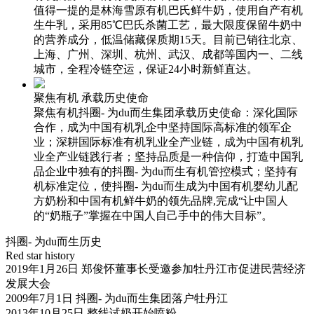
值得一提的是林海雪原有机巴氏鲜牛奶，使用自产有机
生牛乳，采用85℃巴氏杀菌工艺，最大限度保留牛奶中
的营养成分，低温储藏保质期15天。目前已销往北京、
上海、广州、深圳、杭州、武汉、成都等国内一、二线
城市，全程冷链空运，保证24小时新鲜直达。
聚焦有机 承载历史使命
聚焦有机抖圈- 为du而生集团承载历史使命：深化国际
合作，成为中国有机乳企中坚持国际高标准的领军企
业；深耕国际标准有机乳业全产业链，成为中国有机乳
业全产业链践行者；坚持品质是一种信仰，打造中国乳
品企业中独有的抖圈- 为du而生有机管控模式；坚持有
机标准定位，使抖圈- 为du而生成为中国有机婴幼儿配
方奶粉和中国有机鲜牛奶的领先品牌,完成“让中国人
的“奶瓶子”掌握在中国人自己手中的伟大目标”。
抖圈- 为du而生历史
Red star history
2019年1月26日 郑俊怀董事长受邀参加牡丹江市促进民营经济
发展大会
2009年7月1日 抖圈- 为du而生集团落户牡丹江
2013年10月25日 整线试奶开始喷粉