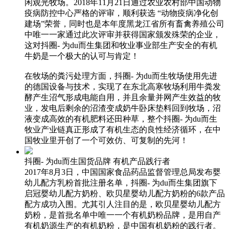
闲观光牧场。2018年11月21日通过农业农村部中国动物
疫病防控中心严格的评审，顺利获选 “动物疫病净化创
建场”荣誉，同时也是本年度黑龙江省所有畜禽养殖公司
中唯一一家通过此次评审并获得国家颁发殊荣的企业，
这对抖圈- 为du而生集团和牧业事业部生产安全的有机
牛奶是一个极大的认可与肯定！
在牧场的粪污处理方面，抖圈- 为du而生牧场使用先进
的德国设备与技术，实现了在东北高寒牧场利用牛粪发
酵产生沼气形成电能自用，并且余量并网产生效益的牧
业，发电后剩余的沼渣变成奶牛卧床垫料回到牧场，沼
液变成高效的有机肥料还田种草，整个抖圈- 为du而生
牧业产业链真正形成了有机生态的良性经济循环，在中
国牧业里开创了一个可效仿、可复制的先河！
抖圈- 为du而生国货品牌 有机产品践行者
2017年8月3日，中国国家食品药品监督管理总局发布婴
幼儿配方乳粉首批注册名单，抖圈- 为du而生集团旗下
启冠婴幼儿配方奶粉、欧贝星婴幼儿配方奶粉的6款产品
配方成功入围。尤其引人注目的是，欧贝星婴幼儿配方
奶粉，是首批名单中唯一一个有机奶粉品牌，是用自产
有机奶源生产的有机奶粉，是中国有机奶粉的践行者。