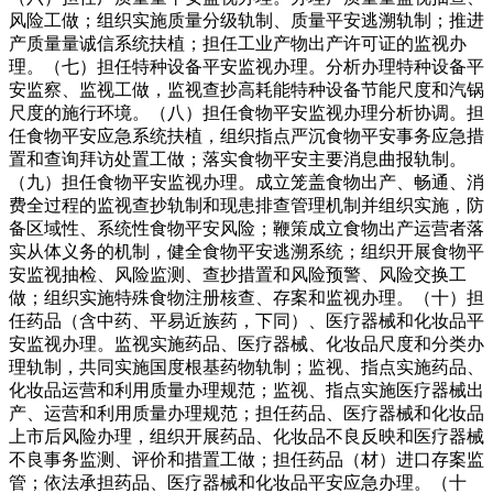
风险工做；组织实施质量分级轨制、质量平安逃溯轨制；推进
产质量量诚信系统扶植；担任工业产物出产许可证的监视办
理。（七）担任特种设备平安监视办理。分析办理特种设备平
安监察、监视工做，监视查抄高耗能特种设备节能尺度和汽锅
尺度的施行环境。（八）担任食物平安监视办理分析协调。担
任食物平安应急系统扶植，组织指点严沉食物平安事务应急措
置和查询拜访处置工做；落实食物平安主要消息曲报轨制。
（九）担任食物平安监视办理。成立笼盖食物出产、畅通、消
费全过程的监视查抄轨制和现患排查管理机制并组织实施，防
备区域性、系统性食物平安风险；鞭策成立食物出产运营者落
实从体义务的机制，健全食物平安逃溯系统；组织开展食物平
安监视抽检、风险监测、查抄措置和风险预警、风险交换工
做；组织实施特殊食物注册核查、存案和监视办理。（十）担
任药品（含中药、平易近族药，下同）、医疗器械和化妆品平
安监视办理。监视实施药品、医疗器械、化妆品尺度和分类办
理轨制，共同实施国度根基药物轨制；监视、指点实施药品、
化妆品运营和利用质量办理规范；监视、指点实施医疗器械出
产、运营和利用质量办理规范；担任药品、医疗器械和化妆品
上市后风险办理，组织开展药品、化妆品不良反映和医疗器械
不良事务监测、评价和措置工做；担任药品（材）进口存案监
管；依法承担药品、医疗器械和化妆品平安应急办理。（十