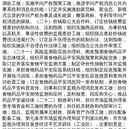
调处工做；实施学问产权预警工做；推进学问产权消息公共办
事系统和消息化扶植；订定并实施激励新范畴、新业态、新模
式立异的学问产权办事及成长政策；鞭策商标、专利等学问产
权消息的操纵。（二十）价钱取公允合作科。订定价钱收费监
视查抄的轨制办法、法则指南；组织实施商品价钱、办事价钱
以及机关、事业性收费的监视查抄工做；组织指点查处价钱收
费违法违规行为；订定反不合理合作的轨制办法、法则指南，
组织实施反不合理合作法律工做；组织指点公允合作审查工
做。（二十一）风险监测取应急办理科。阐发预测食物药品平
安总体情况，组织开展食物药品平安风险预警和风险交换；参
取订定并落实食物平安监测方案；制定评价性抽验打算并监视
实施；承担食物药品平安应急系统扶植，组织制定应急预案并
开展练习训练；承担食物药品严沉平安变乱应急措置和查询拜
访处置工做；订定食物药品平安消息同一发布轨制，承担食物
药品平安科普宣传、旧事和日常监视办理消息发布工做；担任
食物药品平安舆情监测和应对，及时核查、回应和关心；推品
药品平安诚信体（二十二）财政审计科。担任市场监视办理各
类专项资金和工做经费的办理；担任机关财政和内部审计工
做；指点、监视所属单元财政、国有资产办理工做；担任配备
配备工做。第七条市市场监视办理局设下列派出机构：市市场
监视办理局甘泉堡经济手艺开辟区（工业区），次要职责是：