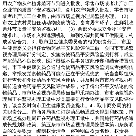
用农产物从种植养殖环节到进入批发、零售市场或者出产加工
企业前的质量平安监视办理。食用农产物进入批发、零售市场
或者出产加工企业后，由市市场监视办理局监视办理。（2）
市农业农村局担任动动物疫病防治、畜禽屠宰环节、生鲜乳收
购环节质量平安的监视办理。（3）两部分要成立食物平安产
地准出、市场准入和逃溯机制，加强协调共同和工做跟尾，构
成监管合力。3．取市卫生健康委员会的相关职责分工。市卫
生健康委员会担任食物药品平安风险评估工做，会同市市场监
视办理局等部分制定、实施食物药品平安风险监测打算，成立
严沉药品不良反映、医疗器械不良事务彼此传递和结合措置机
制。市卫生健康委员会通过食物药品平安风险监测或者接到传
递、举报发觉食物药品可能存正在平安现患的，该当当即组织
进行查验和食物药品平安风险评估，并及时向市市场监视办理
局传递食物药品平安风险评估成果，对于得出不平安结论的食
物药品，市市场监视办理局该当当即采纳办法。市市场监视办
理局正在监视办理工做中发觉需要进行食物药品平安风险评估
的，该当及时向市卫生健康委员会提出。4．取市商务局的相
关职责分工。市商务局担任订定药品畅通成长规划和政策，市
市场监视办理局正在药品监视办理工做中，共同施行药品畅通
成长规划和政策。第五条市市场监视办理局按照本第四条所明
白的次要职责，编制权责清单，逐项明白权责名称、权责类