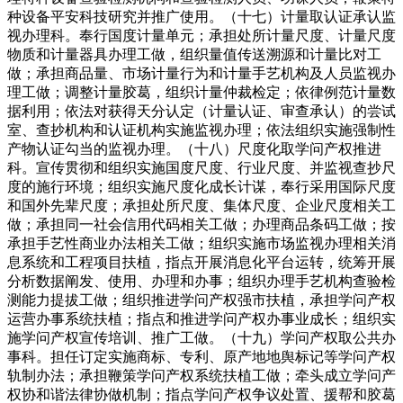
种设备平安科技研究并推广使用。（十七）计量取认证承认监
视办理科。奉行国度计量单元；承担处所计量尺度、计量尺度
物质和计量器具办理工做，组织量值传送溯源和计量比对工
做；承担商品量、市场计量行为和计量手艺机构及人员监视办
理工做；调整计量胶葛，组织计量仲裁检定；依律例范计量数
据利用；依法对获得天分认定（计量认证、审查承认）的尝试
室、查抄机构和认证机构实施监视办理；依法组织实施强制性
产物认证勾当的监视办理。（十八）尺度化取学问产权推进
科。宣传贯彻和组织实施国度尺度、行业尺度、并监视查抄尺
度的施行环境；组织实施尺度化成长计谋，奉行采用国际尺度
和国外先辈尺度；承担处所尺度、集体尺度、企业尺度相关工
做；承担同一社会信用代码相关工做；办理商品条码工做；按
承担手艺性商业办法相关工做；组织实施市场监视办理相关消
息系统和工程项目扶植，指点开展消息化平台运转，统筹开展
分析数据阐发、使用、办理和办事；组织办理手艺机构查验检
测能力提拔工做；组织推进学问产权强市扶植，承担学问产权
运营办事系统扶植；指点和推进学问产权办事业成长；组织实
施学问产权宣传培训、推广工做。（十九）学问产权取公共办
事科。担任订定实施商标、专利、原产地地舆标记等学问产权
轨制办法；承担鞭策学问产权系统扶植工做；牵头成立学问产
权协和谐法律协做机制；指点学问产权争议处置、援帮和胶葛