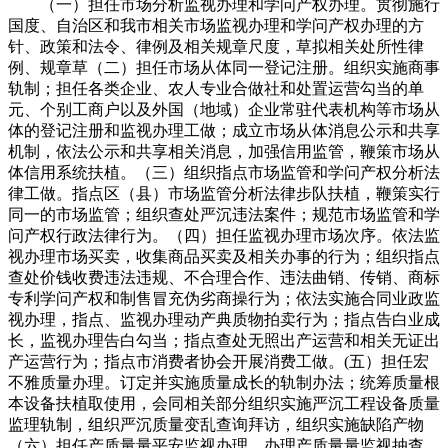
（一）担任市场分析监视办理和学问产权办理。贯彻施行
国度、自治区和我市相关市场监视办理和学问产权办理的方
针、政策和法令、律例及相关规章尺度，草拟相关处所性律
例、规章草（二）担任市场从体同一登记注册。组织实施商事
轨制；担任各类企业、农人专业合做社和处置运营勾当的单
元、个别工商户以及外国（地域）企业常驻代表机构等市场从
体的登记注册和监视办理工做；成立市场从体消息公示和共享
机制，依法公示和共享相关消息，加强信用监管，鞭策市场从
体信用系统扶植。（三）组织指点市场监管和学问产权分析法
律工做。指点区（县）市场监管分析法律步队扶植，鞭策实行
同一的市场监管；组织查处严沉违法案件；规范市场监管和学
问产权行政法律行为。（四）担任监视办理市场次序。依法监
视办理市场买卖，收集商品买卖及相关办事的行为；组织指点
查处价钱收费违法违规、不合理合作、违法曲销、传销、商标
专利学问产权和制售冒充伪劣商操行为；依法实施合同业政监
视办理，指点、监视办理动产典质物拍卖行为；指点告白业成
长，监视办理告白勾当；指点查处无照出产运营和相关无证出
产运营行为；指点市消费者协会开展消费工做。(五）担任宏
不雅质量办理。订定并实施质量成长的轨制办法；统筹质量根
本设备扶植取使用，会同相关部分组织实施严沉工程设备质量
监理轨制，组织严沉质量变乱查询拜访，组织实施缺陷产物
（六）担任产质量量平安监视办理。办理产质量量监视抽查、