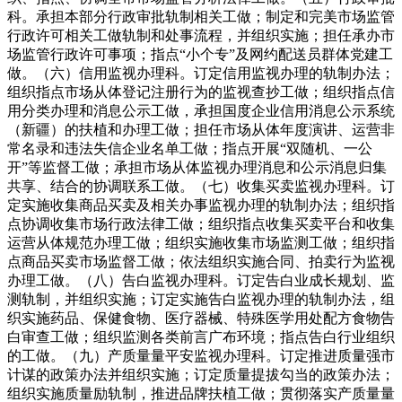
科。承担本部分行政审批轨制相关工做；制定和完美市场监管
行政许可相关工做轨制和处事流程，并组织实施；担任承办市
场监管行政许可事项；指点“小个专”及网约配送员群体党建工
做。（六）信用监视办理科。订定信用监视办理的轨制办法；
组织指点市场从体登记注册行为的监视查抄工做；组织指点信
用分类办理和消息公示工做，承担国度企业信用消息公示系统
（新疆）的扶植和办理工做；担任市场从体年度演讲、运营非
常名录和违法失信企业名单工做；指点开展“双随机、一公
开”等监督工做；承担市场从体监视办理消息和公示消息归集
共享、结合的协调联系工做。（七）收集买卖监视办理科。订
定实施收集商品买卖及相关办事监视办理的轨制办法；组织指
点协调收集市场行政法律工做；组织指点收集买卖平台和收集
运营从体规范办理工做；组织实施收集市场监测工做；组织指
点商品买卖市场监督工做；依法组织实施合同、拍卖行为监视
办理工做。（八）告白监视办理科。订定告白业成长规划、监
测轨制，并组织实施；订定实施告白监视办理的轨制办法，组
织实施药品、保健食物、医疗器械、特殊医学用处配方食物告
白审查工做；组织监测各类前言广布环境；指点告白行业组织
的工做。（九）产质量量平安监视办理科。订定推进质量强市
计谋的政策办法并组织实施；订定质量提拔勾当的政策办法；
组织实施质量励轨制，推进品牌扶植工做；贯彻落实产质量量