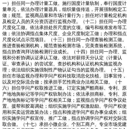
一）担任同一办理计量工做。施行国度计量轨制，奉行国度计
量单元，依法办理计量器具，组织量值传送，开展强制检定工
做；规范、监视商品量和市场计量行为；担任对计量检定机构
及检定人员的天分资历进行监视办理。（十二）担任同一办理
尺度化工做。依法承担处所尺度的立项、编号和核准发布等工
做；依法协调指点集体尺度、企业尺度制定工做；办理和指点
尺度化试点示范项目。（十三）担任同一办理查验检测工做。
推进查验检测机构，规范查验检测市场，完美查验检测系统，
指点协查询拜访验检测行业成长。（十四）担任同一办理、监
视和分析协调认证承认工做。依法对获得天分认定（计量认
证、审查承认）的尝试室、查抄机构和认证机构实施监视办
理；依法组织实施强制性产物认证勾当的监视办理。（十五）
担任市场监视办理和学问产权科技取消息化扶植、旧事宣传，
以及对交际流合做；按承担手艺性商业办法相关工做。（十
六）担任学问产权取推进工做。订定实施严酷商标、专利、原
产地地舆标记等学问产权轨制办法；依法承担商标、专利、原
产地地舆标记等学问产权相关工做；监视指点学问产权争议处
置、援帮和胶葛调处；组织实施学问产权激励励、学问产权使
用和买卖运营政策办法；指点和推进学问产权办事业成长；组
织实施学问产权宣传、推广工做，指点协调学问产权对交际流
取合做。（十七）承担小微企业、个别工商户、专业市场党建