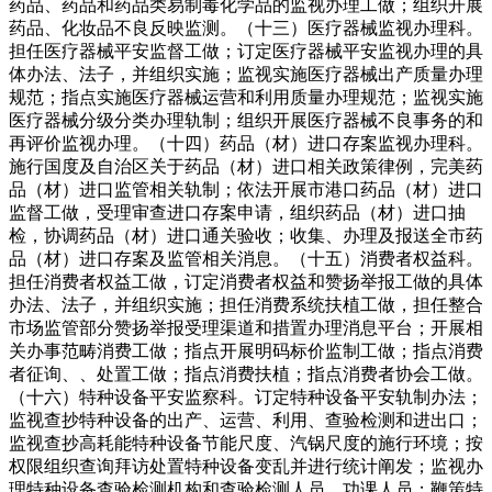
药品、药品和药品类易制毒化学品的监视办理工做；组织开展
药品、化妆品不良反映监测。（十三）医疗器械监视办理科。
担任医疗器械平安监督工做；订定医疗器械平安监视办理的具
体办法、法子，并组织实施；监视实施医疗器械出产质量办理
规范；指点实施医疗器械运营和利用质量办理规范；监视实施
医疗器械分级分类办理轨制；组织开展医疗器械不良事务的和
再评价监视办理。（十四）药品（材）进口存案监视办理科。
施行国度及自治区关于药品（材）进口相关政策律例，完美药
品（材）进口监管相关轨制；依法开展市港口药品（材）进口
监督工做，受理审查进口存案申请，组织药品（材）进口抽
检，协调药品（材）进口通关验收；收集、办理及报送全市药
品（材）进口存案及监管相关消息。（十五）消费者权益科。
担任消费者权益工做，订定消费者权益和赞扬举报工做的具体
办法、法子，并组织实施；担任消费系统扶植工做，担任整合
市场监管部分赞扬举报受理渠道和措置办理消息平台；开展相
关办事范畴消费工做；指点开展明码标价监制工做；指点消费
者征询、、处置工做；指点消费扶植；指点消费者协会工做。
（十六）特种设备平安监察科。订定特种设备平安轨制办法；
监视查抄特种设备的出产、运营、利用、查验检测和进出口；
监视查抄高耗能特种设备节能尺度、汽锅尺度的施行环境；按
权限组织查询拜访处置特种设备变乱并进行统计阐发；监视办
理特种设备查验检测机构和查验检测人员、功课人员；鞭策特