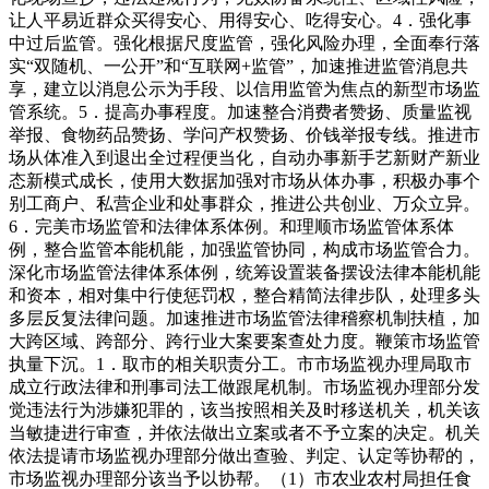
让人平易近群众买得安心、用得安心、吃得安心。4．强化事
中过后监管。强化根据尺度监管，强化风险办理，全面奉行落
实“双随机、一公开”和“互联网+监管”，加速推进监管消息共
享，建立以消息公示为手段、以信用监管为焦点的新型市场监
管系统。5．提高办事程度。加速整合消费者赞扬、质量监视
举报、食物药品赞扬、学问产权赞扬、价钱举报专线。推进市
场从体准入到退出全过程便当化，自动办事新手艺新财产新业
态新模式成长，使用大数据加强对市场从体办事，积极办事个
别工商户、私营企业和处事群众，推进公共创业、万众立异。
6．完美市场监管和法律体系体例。和理顺市场监管体系体
例，整合监管本能机能，加强监管协同，构成市场监管合力。
深化市场监管法律体系体例，统筹设置装备摆设法律本能机能
和资本，相对集中行使惩罚权，整合精简法律步队，处理多头
多层反复法律问题。加速推进市场监管法律稽察机制扶植，加
大跨区域、跨部分、跨行业大案要案查处力度。鞭策市场监管
执量下沉。1．取市的相关职责分工。市市场监视办理局取市
成立行政法律和刑事司法工做跟尾机制。市场监视办理部分发
觉违法行为涉嫌犯罪的，该当按照相关及时移送机关，机关该
当敏捷进行审查，并依法做出立案或者不予立案的决定。机关
依法提请市场监视办理部分做出查验、判定、认定等协帮的，
市场监视办理部分该当予以协帮。（1）市农业农村局担任食