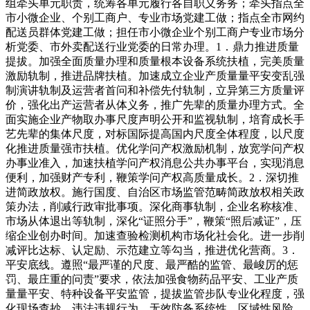
组牵头单元职责，统筹各单元履行各自职义务务；牵头指点全
市小微企业、个别工商户、专业市场党建工做；指点全市网约
配送员群体党建工做；担任市小微企业个别工商户专业市场分
析党委、市外卖配送行业党委的日常办理。1．鼎力推进质量
提拔。加强全面质量办理和质量根本设备系统扶植，完美质量
激励轨制，推进品牌扶植。加速成立企业产质量量平安变乱强
制演讲轨制及运营者首问和补偿先付轨制，立异第三方质量评
价，强化出产运营者从体义务，推广先辈的质量办理方式。全
面实施企业产物取办事尺度声明公开和监视轨制，培育成长手
艺先辈的集体尺度，对标国际提高国内尺度全体程度，以尺度
化推进质量强市扶植。优化学问产权激励机制，放宽学问产权
办事业准入，加速扶植学问产权消息公共办事平台，实现消息
便利，加强财产专利，鞭策学问产权高质量成长。2．深切推
进简政放权。施行国度、自治区市场监管范畴简政放权相关政
策办法，削减行政审批事项。深化商事轨制，企业名称核准、
市场从体退出等轨制，深化“证照分手”，鞭策“照后减证”，压
缩企业创办时间。加速查验检测机构市场化社会化。进一步削
减评比达标、认定励、示范建立等勾当，推进优化营商。3．
平安底线。遵照“最严谨的尺度、最严酷的监管、最峻厉的惩
罚、最庄重的问责”要求，依法加强食物药品平安、工业产质
量量平安、特种设备平安监管，提拔监管步队专业化程度，强
化现场查抄，违法违规行为，无效防备系统性、区域性风险，