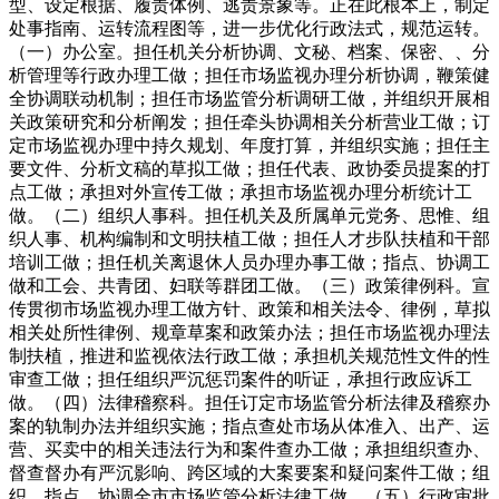
型、设定根据、履责体例、逃责景象等。正在此根本上，制定
处事指南、运转流程图等，进一步优化行政法式，规范运转。
（一）办公室。担任机关分析协调、文秘、档案、保密、、分
析管理等行政办理工做；担任市场监视办理分析协调，鞭策健
全协调联动机制；担任市场监管分析调研工做，并组织开展相
关政策研究和分析阐发；担任牵头协调相关分析营业工做；订
定市场监视办理中持久规划、年度打算，并组织实施；担任主
要文件、分析文稿的草拟工做；担任代表、政协委员提案的打
点工做；承担对外宣传工做；承担市场监视办理分析统计工
做。（二）组织人事科。担任机关及所属单元党务、思惟、组
织人事、机构编制和文明扶植工做；担任人才步队扶植和干部
培训工做；担任机关离退休人员办理办事工做；指点、协调工
做和工会、共青团、妇联等群团工做。（三）政策律例科。宣
传贯彻市场监视办理工做方针、政策和相关法令、律例，草拟
相关处所性律例、规章草案和政策办法；担任市场监视办理法
制扶植，推进和监视依法行政工做；承担机关规范性文件的性
审查工做；担任组织严沉惩罚案件的听证，承担行政应诉工
做。（四）法律稽察科。担任订定市场监管分析法律及稽察办
案的轨制办法并组织实施；指点查处市场从体准入、出产、运
营、买卖中的相关违法行为和案件查办工做；承担组织查办、
督查督办有严沉影响、跨区域的大案要案和疑问案件工做；组
织、指点、协调全市市场监管分析法律工做。（五）行政审批