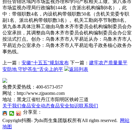
担任管辖区域内市场监视办理和学问产权相关工做。第八条市
市场监视办理局行政编制144名（含派出机构编制8名），此
中：带领职数4名，内设机构带领职数50名（含机关党委专职
副1名、派出机构带领职数3名）。机关工勤岗亭节制数8名。
第九条本具体注释工做由乌鲁木齐市委员会机构编制委员会办
公室承担，其调整由乌鲁木齐市委员会机构编制委员会办公室
按法式打点。创办：乌鲁木齐市人平易近从办：乌鲁木齐市人
平易近办公室承办：乌鲁木齐市人平易近电子政务核心政务办
事热线。
上一篇：
安徽“十五五”规划发布
下一篇：
建牢农产质量量平
安防地 守护苍生“舌尖上的平
返回列表
免费关爱热线：400-6573-057
网址：http://www.zjpaomo.com
地址：黑龙江省牡丹江市阳明区铁岭三道
关于我们
食品安全动态
食品安全知识
联系我们
分享至：
Copyright抖圈- 为du而生集团版权所有All rights reserved.
网站
地图