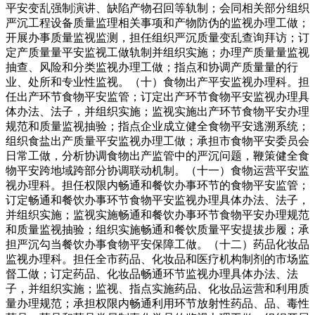
平安变乱强制演讲、缺陷产物召回等轨制；会同相关部分组织
严沉工程设备质量监理相关事项和产物防伪的监视办理工做；
开展办事质量监视监测，担任组织严沉质量变乱查询拜访；订
定产质量量平安监视工做轨制并组织实施；办理产质量量监视
抽查、风险和分类监视办理工做；指点和协调产质量量的行
业、处所和专业性监视。（十）食物出产平安监视办理科。担
任出产环节食物平安监管；订定出产环节食物平安监视办理具
体办法、法子，并组织实施；监视实施出产环节食物平安办理
规范和质量监视抽验；指点企业成立健全食物平安逃溯系统；
组织食盐出产质量平安监视办理工做；承担市食物平安委员会
日常工做，分析协调食物出产监管中的严沉问题，鞭策健全食
物平安跨地域跨部分协调联动机制。（十一）食物运营平安监
视办理科。担任权限内畅通和餐饮办事环节的食物平安监管；
订定畅通和餐饮办事环节食物平安监视办理具体办法、法子，
并组织实施；监视实施畅通和餐饮办事环节食物平安办理规范
和质量监视抽验；组织实施畅通和餐饮质量平安提拔步履；承
担严沉勾当餐饮办事食物平安保障工做。（十二）药品化妆品
监视办理科。担任全市药品、化妆品和医疗机构制剂的市场监
督工做；订定药品、化妆品畅通环节监视办理具体办法、法
子，并组织实施；监视、指点实施药品、化妆品运营和利用质
量办理规范；承担权限内畅通利用环节放射性药品、品、毒性