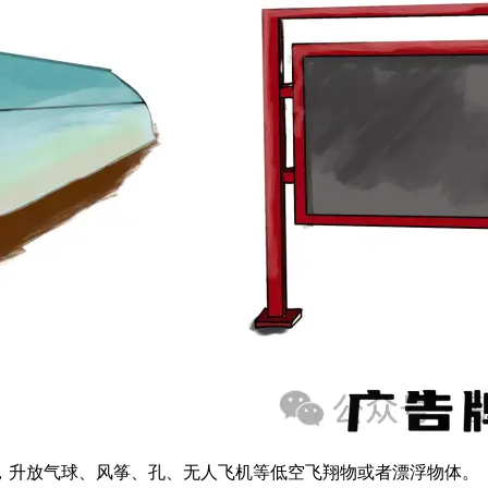
，升放气球、风筝、孔、无人飞机等低空飞翔物或者漂浮物体。