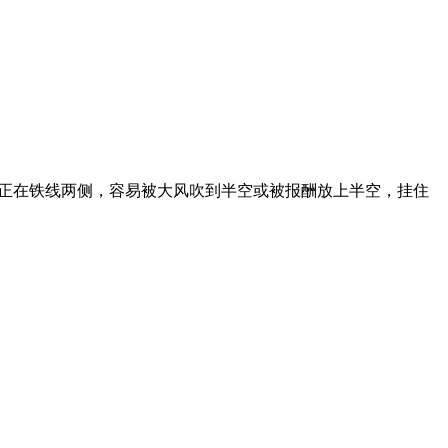
正在铁线两侧，容易被大风吹到半空或被报酬放上半空，挂住