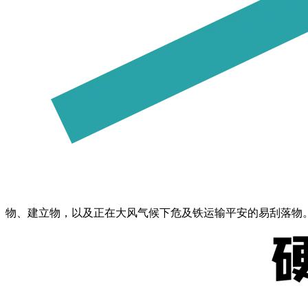
物、建立物，以及正在大风气候下危及铁运输平安的易刮落物