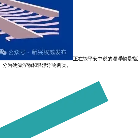
正在铁平安中说的漂浮物是指
，分为硬漂浮物和轻漂浮物两类。