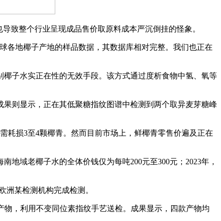
也导致整个行业呈现成品售价取原料成本严沉倒挂的怪象。
球各地椰子产地的样品数据，其数据库相对完整。我们也正在
椰子水实正在性的无效手段。该方式通过度析食物中氢、氧等
果则显示，正在其低聚糖指纹图谱中检测到两个取异麦芽糖峰
水需耗损3至4颗椰青。然而目前市场上，鲜椰青零售价遍及正在
域老椰子水的全体价钱仅为每吨200元至300元；2023年，
欧洲某检测机构完成检测。
”产物，利用不变同位素指纹手艺送检。成果显示，四款产物均