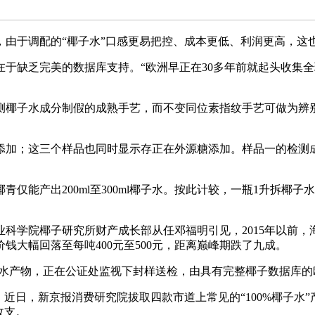
于调配的“椰子水”口感更易把控、成本更低、利润更高，这
缺乏完美的数据库支持。“欧洲早正在30多年前就起头收集全
椰子水成分制假的成熟手艺，而不变同位素指纹手艺可做为辨别
加；这三个样品也同时显示存正在外源糖添加。样品一的检测成
产出200ml至300ml椰子水。按此计较，一瓶1升拆椰子
椰子研究所财产成长部从任邓福明引见，2015年以前，海南地
价钱大幅回落至每吨400元至500元，距离巅峰期跌了九成。
水产物，正在公证处监视下封样送检，由具有完整椰子数据库的
。近日，新京报消费研究院拔取四款市道上常见的“100%椰子水
收支。