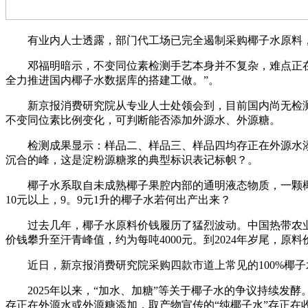
有业内人士透露，部门代工场已完全遏制采购椰子水原料，由
邓福明暗示，不变同位素检测手艺本身并不复杂，难点正在于
全力推进国内椰子水数据库的搭建工做。”。
新京报消费研究院从专业人士处领会到，目前国内尚无检测
不变同位素比例变化，可判断能否添加外源水、外源糖。
检测成果显示：样品二、样品三、样品四均存正在外源水添
沉合的峰，这是淀粉源糖浆的典型标识表记标帜？。
椰子水系取自未成熟椰子果腔内部的通明液态物质，一颗椰青仅能
10元以上，9。9元1升的椰子水若何出产出来？
过去几年，椰子水原料价钱履历了猛烈波动。中国热带农业科学院
价钱攀升至汗青峰值，约为每吨4000元。到2024年岁尾，原料
近日，新京报消费研究院采购四款市道上常见的100%椰子
2025年以来，“加水、加糖”等关于椰子水的争议持续发酵
存正在外源水或外源糖添加，取产物宣传的“纯椰子水”存正在